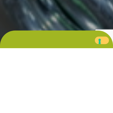
Torna
in
alto